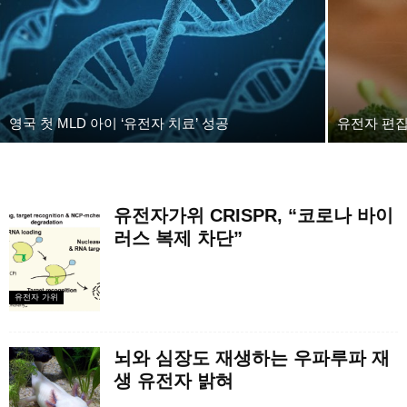
영국 첫 MLD 아이 ‘유전자 치료’ 성공
유전자 편집
유전자가위 CRISPR, “코로나 바이
러스 복제 차단”
유전자 가위
뇌와 심장도 재생하는 우파루파 재
생 유전자 밝혀