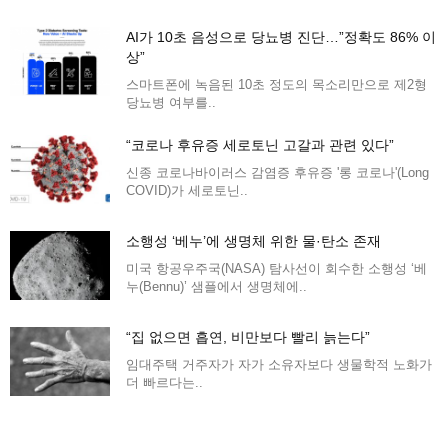
AI가 10초 음성으로 당뇨병 진단…”정확도 86% 이
상”
스마트폰에 녹음된 10초 정도의 목소리만으로 제2형
당뇨병 여부를..
“코로나 후유증 세로토닌 고갈과 관련 있다”
신종 코로나바이러스 감염증 후유증 '롱 코로나'(Long
COVID)가 세로토닌..
소행성 ‘베누’에 생명체 위한 물·탄소 존재
미국 항공우주국(NASA) 탐사선이 회수한 소행성 ‘베
누(Bennu)’ 샘플에서 생명체에..
“집 없으면 흡연, 비만보다 빨리 늙는다”
임대주택 거주자가 자가 소유자보다 생물학적 노화가
더 빠르다는..