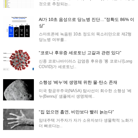
것으로 추정되는..
AI가 10초 음성으로 당뇨병 진단…”정확도 86% 이
상”
스마트폰에 녹음된 10초 정도의 목소리만으로 제2형
당뇨병 여부를..
“코로나 후유증 세로토닌 고갈과 관련 있다”
신종 코로나바이러스 감염증 후유증 '롱 코로나'(Long
COVID)가 세로토닌..
소행성 ‘베누’에 생명체 위한 물·탄소 존재
미국 항공우주국(NASA) 탐사선이 회수한 소행성 ‘베
누(Bennu)’ 샘플에서 생명체에..
“집 없으면 흡연, 비만보다 빨리 늙는다”
임대주택 거주자가 자가 소유자보다 생물학적 노화가
더 빠르다는..