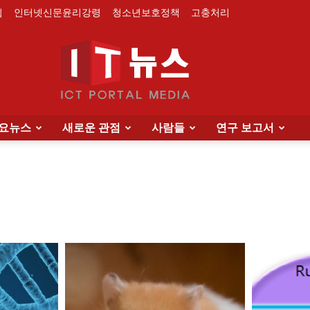
침
인터넷신문윤리강령
청소년보호정책
고충처리
요뉴스
새로운 관점
사람들
연구 보고서
IT
News