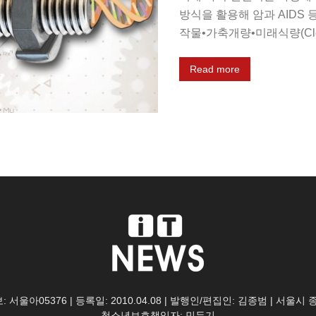
방식을 활용해 암과 AIDS
작물•가축개량•미래식량(Clea
Read more
: 서울아05376 | 등록일: 2010.04.08 | 발행인/편집인: 김종범 | 서울시
청소년보호책임자: 민두기