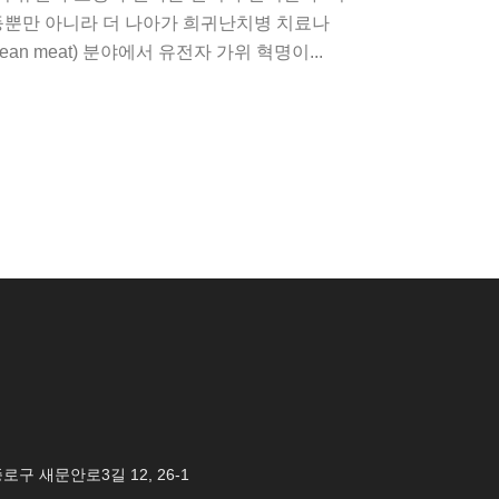
 등뿐만 아니라 더 나아가 희귀난치병 치료나
n meat) 분야에서 유전자 가위 혁명이...
 종로구 새문안로3길 12, 26-1