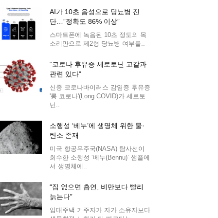
AI가 10초 음성으로 당뇨병 진
단…”정확도 86% 이상”
스마트폰에 녹음된 10초 정도의 목
소리만으로 제2형 당뇨병 여부를..
“코로나 후유증 세로토닌 고갈과
관련 있다”
신종 코로나바이러스 감염증 후유증
'롱 코로나'(Long COVID)가 세로토
닌..
소행성 ‘베누’에 생명체 위한 물·
탄소 존재
미국 항공우주국(NASA) 탐사선이
회수한 소행성 ‘베누(Bennu)’ 샘플에
서 생명체에..
“집 없으면 흡연, 비만보다 빨리
늙는다”
임대주택 거주자가 자가 소유자보다