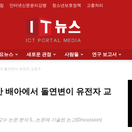
침
인터넷신문윤리강령
청소년보호정책
고충처리
요뉴스
새로운 관점
사람들
연구 보고서
IT
서 돌연변이 유전자 교정 5
간 배아에서 돌연변이 유전자 교
News
 논문 분석 5...논문에 기술된 논고(Discussion)