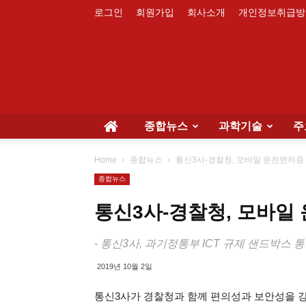
로그인
회원가입
회사소개
개인정보취급방
종합뉴스
과학기술
주
Home
종합뉴스
통신3사-경찰청, 모바일 운전면허증
종합뉴스
통신3사-경찰청, 모바일
- 통신3사, 과기정통부 ICT 규제 샌드박스 
2019년 10월 2일
통신3사가 경찰청과 함께 편의성과 보안성을 강